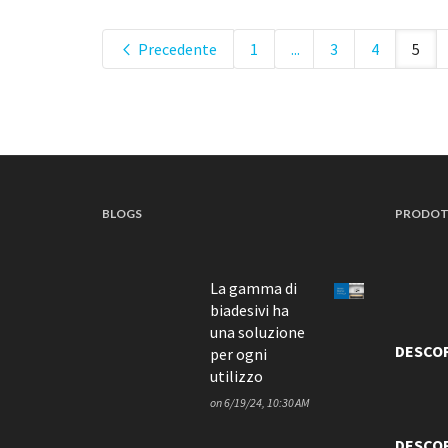
Precedente
1
...
3
4
5
BLOGS
PRODOT
La gamma di
biadesivi ha
una soluzione
DESCO
per ogni
utilizzo
on
6/19/24, 10:30 AM
DESCOR