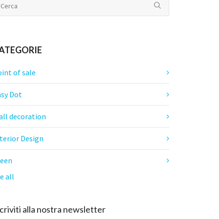
ATEGORIE
int of sale
asy Dot
all decoration
terior Design
reen
e all
criviti alla nostra newsletter