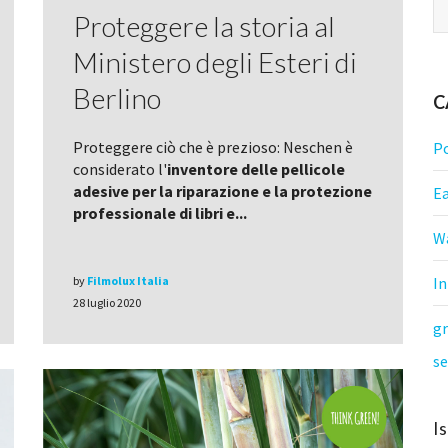
Proteggere la storia al
Ministero degli Esteri di
Berlino
C
Proteggere ciò che è prezioso: Neschen è
Po
considerato l'
inventore delle pellicole
adesive per la riparazione e la protezione
E
professionale di libri e...
W
In
by
Filmolux Italia
28 luglio 2020
g
se
Is