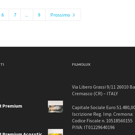
6
7
...
9
Prossimo
TI
FILMOLUX
Via Libero Grassi 9/11 26010 B
Cremasco (CR) – ITALY
R Premium
Capitale Sociale Euro 51.480,00 
Iscrizione Reg. Imp. Cremona:
Codice Fiscale n. 10518560155
P.IVA: IT01229640196
 Premium Acosutic