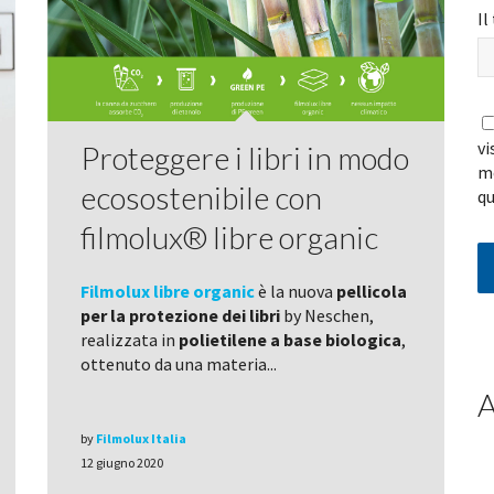
Il
vi
Proteggere i libri in modo
me
ecosostenibile con
qu
filmolux® libre organic
Filmolux libre organic
è la nuova
pellicola
per la protezione dei libri
by Neschen,
realizzata in
polietilene a base biologica
,
ottenuto da una materia...
A
by
Filmolux Italia
12 giugno 2020