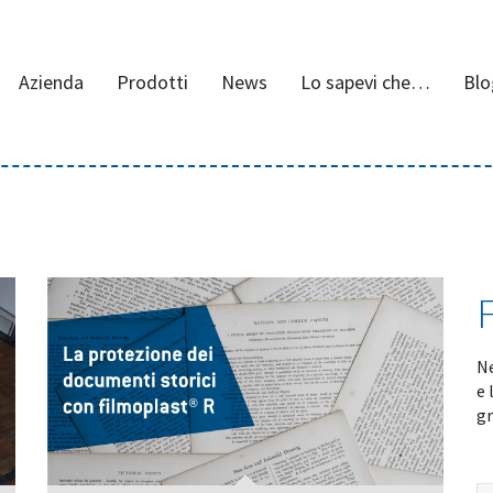
Azienda
Prodotti
News
Lo sapevi che…
Blo
Ne
e 
gr