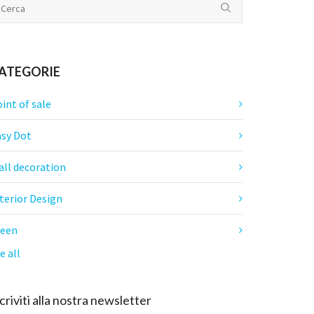
ATEGORIE
int of sale
asy Dot
all decoration
terior Design
reen
e all
criviti alla nostra newsletter