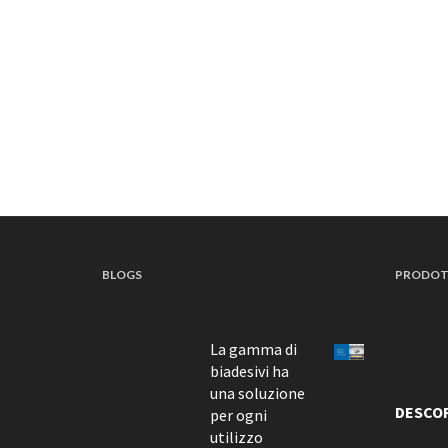
BLOGS
PRODOT
La gamma di
biadesivi ha
una soluzione
DESCO
per ogni
utilizzo