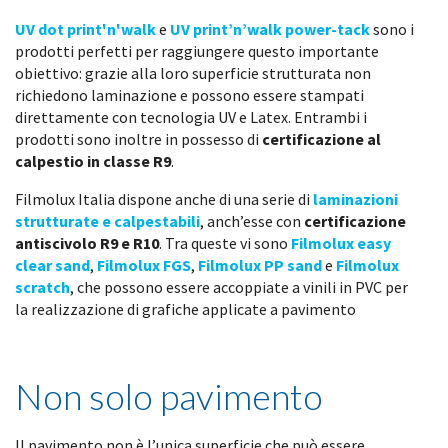
UV dot print'n'walk
e
UV print’n’walk power-tack
sono i
prodotti perfetti per raggiungere questo importante
obiettivo: grazie alla loro superficie strutturata non
richiedono laminazione e possono essere stampati
direttamente con tecnologia UV e Latex. Entrambi i
prodotti sono inoltre in possesso di
certificazione al
calpestio in classe R9
.
Filmolux Italia dispone anche di una serie di
laminazioni
strutturate e calpestabili
, anch’esse con
certificazione
antiscivolo R9 e R10
. Tra queste vi sono
Filmolux easy
clear sand
,
Filmolux FGS
,
Filmolux PP sand
e
Filmolux
scratch
, che possono essere accoppiate a vinili in PVC per
la realizzazione di grafiche applicate a pavimento
Non solo pavimento
Il pavimento non è l’unica superficie che può essere