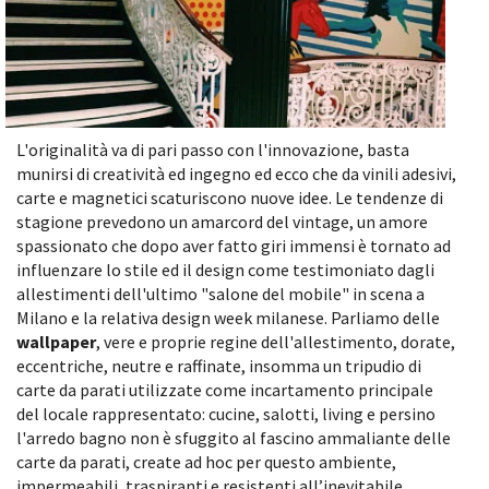
L'originalità va di pari passo con l'innovazione, basta
munirsi di creatività ed ingegno ed ecco che da vinili adesivi,
carte e magnetici scaturiscono nuove idee. Le tendenze di
stagione prevedono un amarcord del vintage, un amore
spassionato che dopo aver fatto giri immensi è tornato ad
influenzare lo stile ed il design come testimoniato dagli
allestimenti dell'ultimo "salone del mobile" in scena a
Milano e la relativa design week milanese. Parliamo delle
wallpaper
, vere e proprie regine dell'allestimento, dorate,
eccentriche, neutre e raffinate, insomma un tripudio di
carte da parati utilizzate come incartamento principale
del locale rappresentato: cucine, salotti, living e persino
l'arredo bagno non è sfuggito al fascino ammaliante delle
carte da parati,
create ad hoc per questo ambiente,
impermeabili, traspiranti e resistenti all’inevitabile