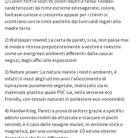
1) Colori forti e scuri VS colori neutri e tenui: Fondali
caratterizzati da tinte estreme ed esagerate, colore,
fantasie curiose e crescente appeal per i clienti si
scontrano con le tinte pastello dai toni caldi legati alla
madre terra.
2) Wallpaper rewind: La carta da parati, si sa, non passa mai
di moda e ritorna prepotentemente a vestire e rivestire
come un evergreen ambienti differenti: dalla casa ai
negozi, dagli uffici alle esposizioni.
3) Nature power: La natura riveste i nostri ambienti, è
infatti il must degli ultimi anni l'allestimento di
ispirazione puramente vegetale, realizzato sia in
materiale plastico quale PVC sia, nella versione eco
friendly, con tessuti naturali in poliestere eco-sostenibili.
4) Handwriting: Pareti a prova di writers grazie a specifici
adesivi sovvrascrivibili da attaccare e staccare in pochi
secondi, è il caso delle lavagne murali, in versione stick o
magnetica, per una comunicazione 3.0 ed una interior
decoration che fa la differenza.