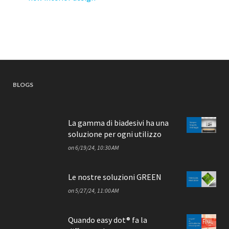
BLOGS
La gamma di biadesivi ha una
soluzione per ogni utilizzo
on
6/19/24, 10:30 AM
Le nostre soluzioni GREEN
on
5/27/24, 11:00 AM
Quando easy dot® fa la