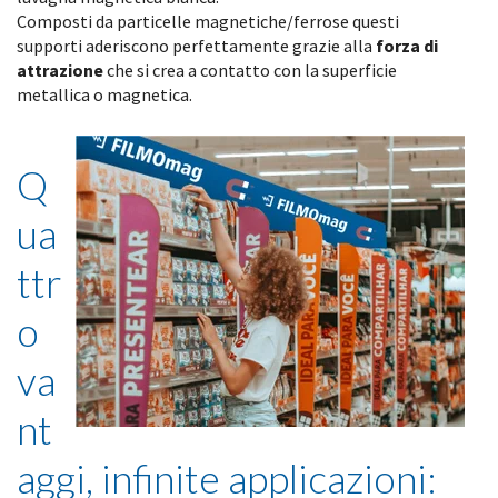
Composti da particelle magnetiche/ferrose questi
supporti aderiscono perfettamente grazie alla
forza di
attrazione
che si crea a contatto con la superficie
metallica o magnetica.
Q
ua
ttr
o
va
nt
aggi, infinite applicazioni: