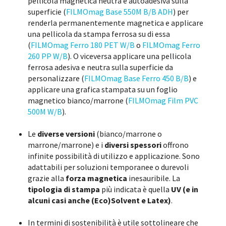
pellicola magnetica neutra e autoadesiva sulla
superficie (
FILMOmag Base 550M B/B ADH
) per
renderla permanentemente magnetica e applicare
una pellicola da stampa ferrosa su di essa
(
FILMOmag Ferro 180 PET W/B
o
FILMOmag Ferro
260 PP W/B
). O viceversa applicare una pellicola
ferrosa adesiva e neutra sulla superficie da
personalizzare (
FILMOmag Base Ferro 450 B/B
) e
applicare una grafica stampata su un foglio
magnetico bianco/marrone (
FILMOmag Film PVC
500M W/B
).
Le
diverse versioni
(bianco/marrone o
marrone/marrone) e i
diversi spessori
offrono
infinite possibilità di utilizzo e applicazione. Sono
adattabili per soluzioni temporanee o durevoli
grazie alla
forza magnetica
inesauribile. La
tipologia di stampa
più indicata è quella
UV (e in
alcuni casi anche (Eco)Solvent e Latex)
.
In termini di sostenibilità è utile sottolineare che