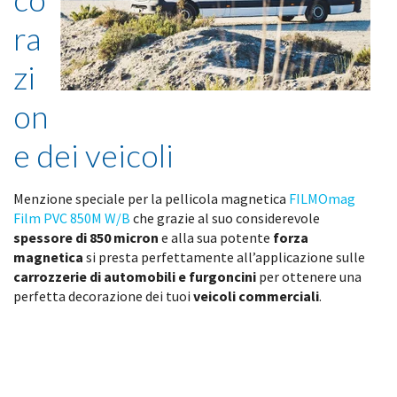
ra
zi
on
e dei veicoli
Menzione speciale per la pellicola magnetica
FILMOmag
Film PVC 850M W/B
che grazie al suo considerevole
spessore di 850 micron
e alla sua potente
forza
magnetica
si presta perfettamente all’applicazione sulle
carrozzerie di automobili e furgoncini
per ottenere una
perfetta decorazione dei tuoi
veicoli commerciali
.